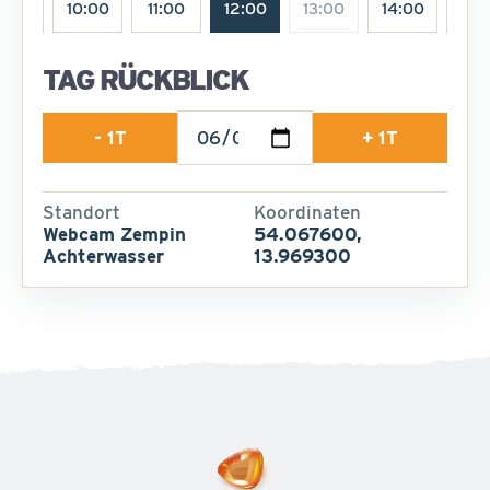
9:00
10:00
11:00
12:00
13:00
14:00
15:
TAG RÜCKBLICK
- 1T
+ 1T
Standort
Koordinaten
Webcam Zempin
54.067600,
Achterwasser
13.969300