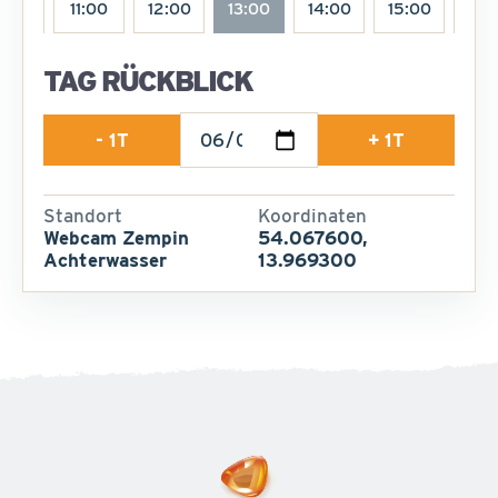
0:00
11:00
12:00
13:00
14:00
15:00
16:
TAG RÜCKBLICK
- 1T
+ 1T
Standort
Koordinaten
Webcam Zempin
54.067600,
Achterwasser
13.969300