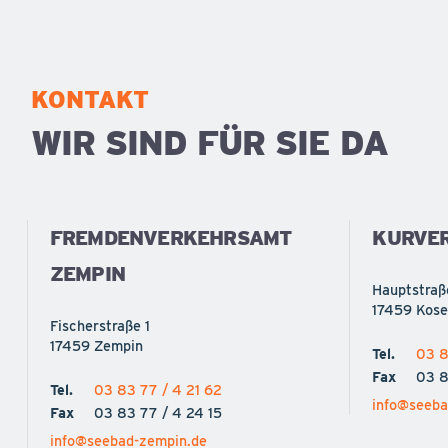
KONTAKT
WIR SIND FÜR SIE DA
FREMDENVERKEHRSAMT
KURVE
ZEMPIN
Hauptstraß
17459 Kos
Fischerstraße 1
17459 Zempin
Tel.
03 8
Fax
03 8
Tel.
03 83 77 / 4 21 62
info@seeba
Fax
03 83 77 / 4 24 15
info@seebad-zempin.de