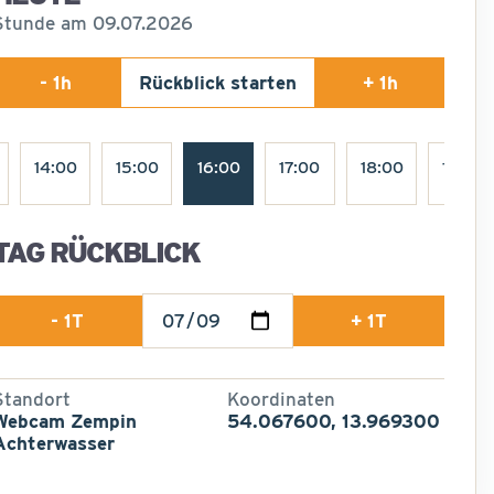
Stunde am 09.07.2026
- 1h
Rückblick starten
+ 1h
14:00
15:00
16:00
17:00
18:00
19:00
TAG RÜCKBLICK
- 1T
+ 1T
Standort
Koordinaten
Webcam Zempin
54.067600, 13.969300
Achterwasser