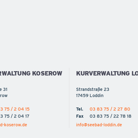
RWALTUNG KOSEROW
KURVERWALTUNG LO
e 31
Strandstraße 23
erow
17459 Loddin
3 75 / 2 04 15
Tel.
03 83 75 / 2 27 80
3 75 / 2 04 17
Fax
03 83 75 / 22 78 18
d-koserow.de
info@seebad-loddin.de