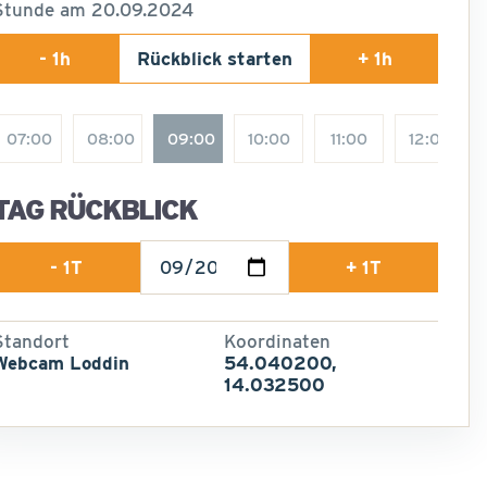
Stunde am 20.09.2024
- 1h
Rückblick starten
+ 1h
07:00
08:00
09:00
10:00
11:00
12:00
TAG RÜCKBLICK
- 1T
+ 1T
Standort
Koordinaten
Webcam Loddin
54.040200,
14.032500