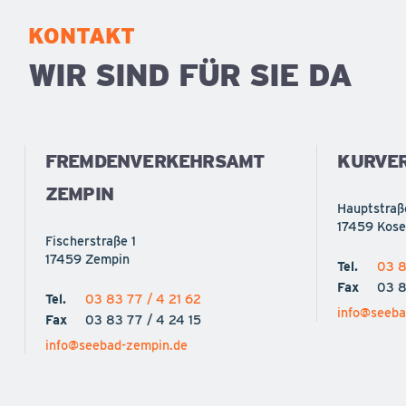
KONTAKT
WIR SIND FÜR SIE DA
FREMDENVERKEHRSAMT
KURVE
ZEMPIN
Hauptstraß
17459 Kos
Fischerstraße 1
17459 Zempin
Tel.
03 8
Fax
03 8
Tel.
03 83 77 / 4 21 62
info@seeba
Fax
03 83 77 / 4 24 15
info@seebad-zempin.de