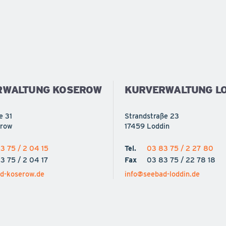
RWALTUNG KOSEROW
KURVERWALTUNG LO
e 31
Strandstraße 23
erow
17459 Loddin
3 75 / 2 04 15
Tel.
03 83 75 / 2 27 80
3 75 / 2 04 17
Fax
03 83 75 / 22 78 18
d-koserow.de
info@seebad-loddin.de