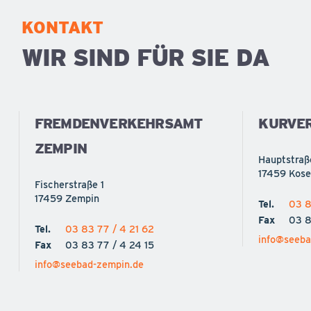
KONTAKT
WIR SIND FÜR SIE DA
FREMDENVERKEHRSAMT
KURVE
ZEMPIN
Hauptstraß
17459 Kos
Fischerstraße 1
17459 Zempin
Tel.
03 8
Fax
03 8
Tel.
03 83 77 / 4 21 62
info@seeba
Fax
03 83 77 / 4 24 15
info@seebad-zempin.de