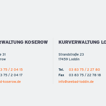
RWALTUNG KOSEROW
KURVERWALTUNG LO
e 31
Strandstraße 23
erow
17459 Loddin
3 75 / 2 04 15
Tel.
03 83 75 / 2 27 80
3 75 / 2 04 17
Fax
03 83 75 / 22 78 18
d-koserow.de
info@seebad-loddin.de