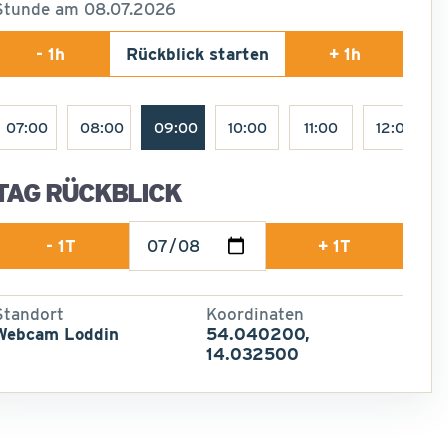
Stunde am 08.07.2026
- 1h
Rückblick starten
+ 1h
07:00
08:00
09:00
10:00
11:00
12:00
TAG RÜCKBLICK
- 1T
+ 1T
Standort
Koordinaten
Webcam Loddin
54.040200,
14.032500