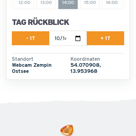
1:00
12:00
13:00
14:00
15:00
16:00
17:
TAG RÜCKBLICK
- 1T
+ 1T
Standort
Koordinaten
Webcam Zempin
54.070908,
Ostsee
13.953968